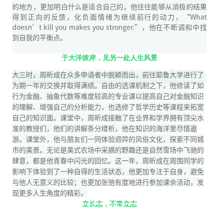
的地方，更加明白什么是适合自己的。他往往能够从消极的结果
得到正向的反馈，化负面情绪为继续前行的动力，“What
doesn’t kill you makes you stronger.”，他在不断调和中找
到自我的平衡点。
于大洋彼岸，见另一处人生风景
大三时，周昕成在众多申请者中脱颖而出，前往耶鲁大学进行了
为期一年的交换并取得满绩。自由的选课机制之下，他修读了如
行为金融、抽象代数等难度较高的专业课以提高自己对金融知识
的理解、增强自己的分析能力，也选修了哲学历史等课程来拓宽
自己的知识面。课堂中，周昕成接触了在业界和学界拥有顶尖水
准的教授们，他们的讲解条分缕析，他在知识的海洋里尽情遨
游。课堂外，他与朋友们一同体验迥异的风俗文化，探索不同城
市的美景。无论是美式农场中采摘的野趣还是自然雪场中飞驰的
肆意，都是他青春中闪光的回忆。这一年，周昕成在周围同学的
影响下体验到了一种自得的生活状态，他更加专注于自身，避免
与他人无意义的比较；也更加张弛有度地进行参加课余活动，发
现更多人生角度的精彩。
立长志，不常立志