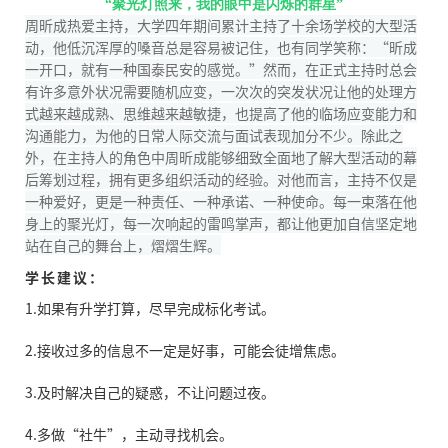
“聚光灯照来，
我的眼中是闪烁的群星”
周昕成热爱主持，大学四年期间累计主持了十余场学校的大型活
动，他低沉浑厚的嗓音总是容易被记住，也有同学笑称：“昕成
一开口，就有一种国泰民安的感觉。”然而，在正式主持时总会
有许多意外状况需要随机应变，一次次的突发状况让他的处理方
式越来越成熟、思维越来越敏捷，也提高了他的临场应变能力和
沟通能力，为他的日常人际交流与面试表现加分不少。除此之
外，在主持人的角色中周昕成能够细致全面地了解大型活动的幕
后筹划过程，拥有更多组织活动的经验。对他而言，主持不仅是
一种爱好，更是一种责任、一种承诺、一种使命。每一束落在他
身上的聚光灯，每一次响起的雷鸣掌声，都让他更加自信坚定地
站在自己的舞台上，熠熠生辉。
学长建议：
1.
如果有升学打算，
尽早完成标化考试。
2.接收过多的信息不一定是好事，可能会徒增焦虑。
3.及时解决自己的疑惑，不让问题过夜。
4.多做“社牛”，主动寻找机会。