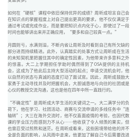
如何在“硬核”课程中依旧保持优异的成绩？周昕成坦言自己会
在知识点的掌握程度上对自己提出更高的要求，他不仅仅满足于
通过考试或完成作业，而是要把知识点内化于心，即使过了一段
时间也能够讲出来并正确应用，“要多和自己较真一点。”
月圆则亏，水满则溢，不断内省让周昕及时看到自己有所欠缺的
部分进而持续精进。此外，认真踏实的处事方式让周昕成在生活
的未知契机里把握住其中的确定性因素，为他带来许多意料之外
的惊喜。大二上学期担任学助时偶然得到了OSA提供的主持机
会，这成为了他此后主持大型活动的起点；申请交流机会时，他
以自然的状态与真诚的态度打动了面试官。因此，周昕成鼓励大
家勇于主动寻找并及时把握机会，大胆诚恳地与向往的社团或是
心仪的教授交流沟通，这也是他在四年中所一直践行的。
“不确定性”是周昕成大学生活的关键词之一。大二满学分的负
荷下，他在学习、社团活动、商赛与交流申请的多线任务中“连
轴转”；大三在海外交流时，他不仅直面疫情的考验，也因代数
课的学业压力而感到力不从心……他收获了令人倾羡的果实，但
也曾忍受过煎熬和迷茫。在周昕成看来，这些困境带给他的并不
全是负面的影响，从风雨中走来，他更加了解自己今后需要改进