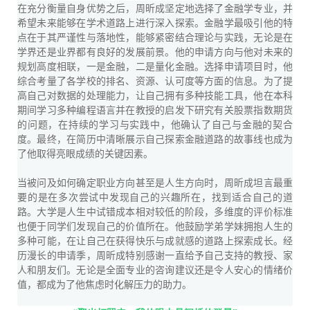
在充分衡量自身优势之后，周昕成坚定地选择了金融学专业，并
希望未来能够在学术道路上进行深入探索。金融学最吸引他的特
点在于其严谨性与落地性，能够紧密结合理论与实践，无论是在
学界还是业界都有良好的发展前景。他的申请方向与他对未来的
规划高度相联，一是金融，二是量化金融。选择申请项目时，他
综合考量了各学校的排名、资源、认可度等方面的信息。为了提
高自己对数据的处理能力，让自己拥有多种技能工具，他在本科
期间学习多种编程语言并在教授的启发下研究有关股票指数期货
的问题，在持续的学习与实践中，他确认了自己与金融的契合
度。最终，在简历中清晰展示自己探索金融道路的故事线也成为
了他取得亮眼成绩的关键因素。
当被问及如何确定职业方向甚至是人生方向时，周昕成坦言最重
要的是在多次尝试中发现自己的兴趣所在，找到适合自己的道
路。大学是人生中试错成本相对较低的阶段，多维度的评价标准
也便于同学们发现自己的价值所在。他鼓励学弟学妹拥抱人生的
多种可能，在让自己在获得快乐与成就感的道路上探索成长。经
历漫长的申请季，周昕成特别感谢一直给予自己支持的教授、家
人和朋友们。无论是全面专业的咨询建议还是令人安心的情绪价
值，都成为了他焦虑时化解压力的助力。