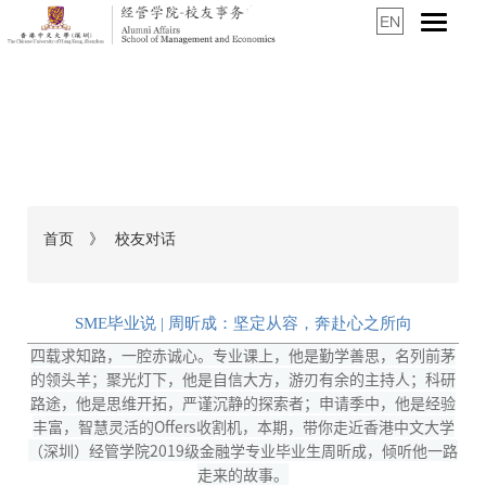
首页
》
校友对话
面
包
屑
SME毕业说 | 周昕成：坚定从容，奔赴心之所向
四载求知路，一腔赤诚心。专业课上，他是勤学善思，名列前茅
的领头羊；聚光灯下，他是自信大方，游刃有余的主持人；科研
路途，他是思维开拓，严谨沉静的探索者；申请季中，他是经验
丰富，智慧灵活的Offers收割机，本期，带你走近香港中文大学
（深圳）经管学院2019级金融学专业毕业生周昕成，倾听他一路
走来的故事。